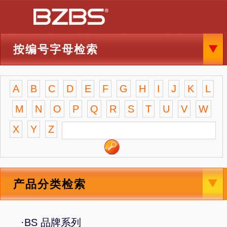
按编号字母检索
A
B
C
D
E
F
G
H
I
J
K
L
M
N
O
P
Q
R
S
T
U
V
W
X
Y
Z
产品分类检索
·BS 品牌系列